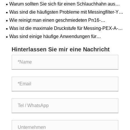
geschmiedetem Messing anderen Optionen vorziehen?
Warum sollten Sie sich für einen Schlauchhahn aus
Messing mit T-Griff für Ihren Außenschlauchanschluss
Was sind die häufigsten Probleme mit Messingfilter-Y-
entscheiden?
Siebventilen und wie können sie behoben werden?
Wie reinigt man einen geschmiedeten Pn16-
Messingschieber?
Was ist die maximale Druckstufe für Messing-PEX-A-
Anschlusskupplungen?
Was sind einige häufige Anwendungen für
Federrückschlagventile aus geschmiedetem Messing in
Sanitärsystemen?
Hinterlassen Sie mir eine Nachricht