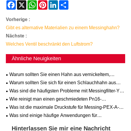
Facebook
X
WhatsApp
Pinterest
LinkedIn
Share
Vorherige :
Gibt es alternative Materialien zu einem Messinghahn?
Nächste :
Welches Ventil beschränkt den Luftstrom?
Ähnliche Neuigkeiten
Warum sollten Sie einen Hahn aus vernickeltem,
geschmiedetem Messing anderen Optionen vorziehen?
Warum sollten Sie sich für einen Schlauchhahn aus
Messing mit T-Griff für Ihren Außenschlauchanschluss
Was sind die häufigsten Probleme mit Messingfilter-Y-
entscheiden?
Siebventilen und wie können sie behoben werden?
Wie reinigt man einen geschmiedeten Pn16-
Messingschieber?
Was ist die maximale Druckstufe für Messing-PEX-A-
Anschlusskupplungen?
Was sind einige häufige Anwendungen für
Federrückschlagventile aus geschmiedetem Messing in
Sanitärsystemen?
Hinterlassen Sie mir eine Nachricht