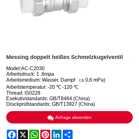
Messing doppelt heißes Schmelzkugelventil
Model:AC-C2030
Arbeitsdruck: 1 .6mpa
Arbeitsmedium: Wasser, Dampf （≤ 0,6 mPa)
Arbeitstemperatur: -20 ℃ -120 ℃
Thread: IS0228
Exekutivstandards: GB/T8464 (China)
Druckprüfstandards: GB/T13927 (China)
Anfrage absenden
Facebook
X
WhatsApp
Pinterest
LinkedIn
Share