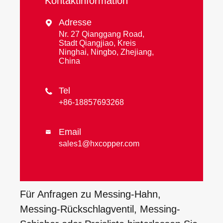
Kontaktinformation
Adresse

Nr. 27 Qianggang Road,
Stadt Qiangjiao, Kreis
Ninghai, Ningbo, Zhejiang,
China
Tel

+86-18857693268
Email

sales1@hxcopper.com
Für Anfragen zu Messing-Hahn,
Messing-Rückschlagventil, Messing-