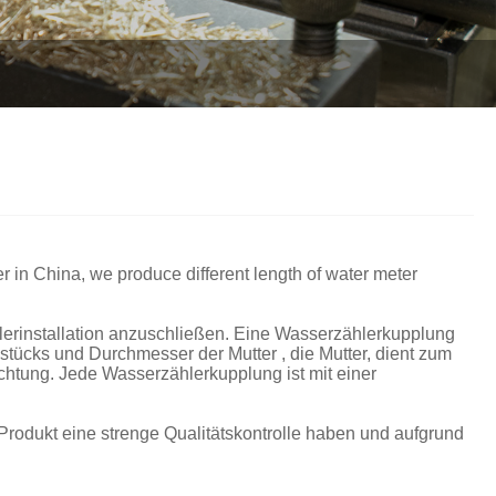
Italiano
Polski
Svenska
Dansk
हिन्दी
Türkçe
 in China, we produce different length of water meter
český
lerinstallation anzuschließen. Eine Wasserzählerkupplung
ελληνικά
tücks und Durchmesser der Mutter , die Mutter, dient zum
htung. Jede Wasserzählerkupplung ist mit einer
Latine
rodukt eine strenge Qualitätskontrolle haben und aufgrund
Қазақша