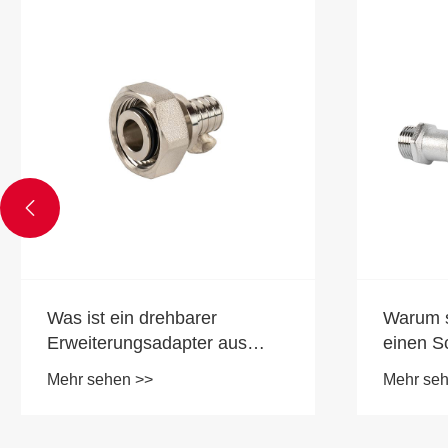

Was ist ein drehbarer
Warum so
Erweiterungsadapter aus
einen S
Messing?
Messing 
Mehr sehen >>
Mehr se
Außensc
entsche