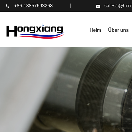
+86-18857693268
sales1@hxco
Heim
Über uns