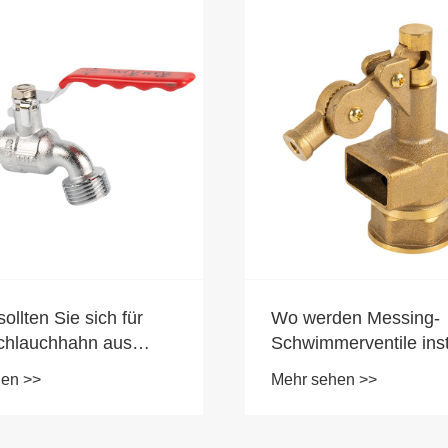
llten Sie sich für
Wo werden Messing-
chlauchhahn aus
Schwimmerventile insta
mit T-Griff für Ihren
hen >>
Mehr sehen >>
hlauchanschluss
iden?