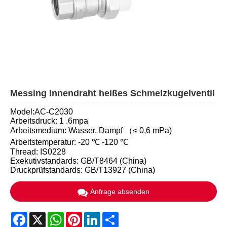
Messing Innendraht heißes Schmelzkugelventil
Model:AC-C2030
Arbeitsdruck: 1 .6mpa
Arbeitsmedium: Wasser, Dampf （≤ 0,6 mPa)
Arbeitstemperatur: -20 ℃ -120 ℃
Thread: IS0228
Exekutivstandards: GB/T8464 (China)
Druckprüfstandards: GB/T13927 (China)
Anfrage absenden
Facebook
X
WhatsApp
Pinterest
LinkedIn
Share