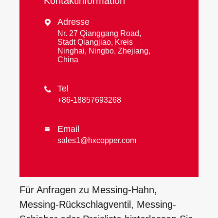
Kontaktinformation
Adresse

Nr. 27 Qianggang Road,
Stadt Qiangjiao, Kreis
Ninghai, Ningbo, Zhejiang,
China
Tel

+86-18857693268
Email

sales1@hxcopper.com
Für Anfragen zu Messing-Hahn,
Messing-Rückschlagventil, Messing-