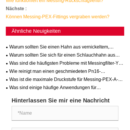
Wie funktioniert ein Messing-Rückschlagventil?
Nächste :
Können Messing-PEX-Fittings vergraben werden?
Ähnliche Neuigkeiten
Warum sollten Sie einen Hahn aus vernickeltem,
geschmiedetem Messing anderen Optionen vorziehen?
Warum sollten Sie sich für einen Schlauchhahn aus
Messing mit T-Griff für Ihren Außenschlauchanschluss
Was sind die häufigsten Probleme mit Messingfilter-Y-
entscheiden?
Siebventilen und wie können sie behoben werden?
Wie reinigt man einen geschmiedeten Pn16-
Messingschieber?
Was ist die maximale Druckstufe für Messing-PEX-A-
Anschlusskupplungen?
Was sind einige häufige Anwendungen für
Federrückschlagventile aus geschmiedetem Messing in
Sanitärsystemen?
Hinterlassen Sie mir eine Nachricht