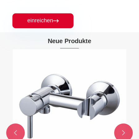
einreichen

Neue Produkte
Hochwertiges Messingschalttorventil
Mehr sehen >>

