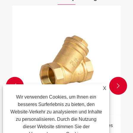


X
Wir verwenden Cookies, um Ihnen ein
besseres Surferlebnis zu bieten, den
Website-Verkehr zu analysieren und Inhalte
zu personalisieren. Durch die Nutzung
Was sind die Vorteile der Verwendung eines
dieser Website stimmen Sie der
Rückschlagventils aus Messing gegenüber