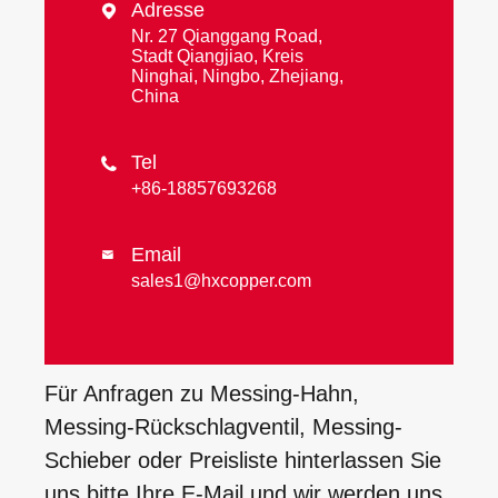
Adresse

Nr. 27 Qianggang Road,
Stadt Qiangjiao, Kreis
Ninghai, Ningbo, Zhejiang,
China
Tel

+86-18857693268
Email

sales1@hxcopper.com
Für Anfragen zu Messing-Hahn,
Messing-Rückschlagventil, Messing-
Schieber oder Preisliste hinterlassen Sie
uns bitte Ihre E-Mail und wir werden uns