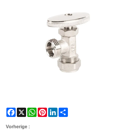
Facebook
X
WhatsApp
Pinterest
LinkedIn
Share
Vorherige :