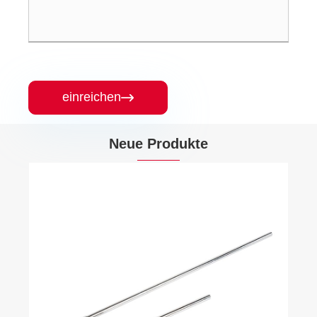
einreichen

Neue Produkte
Messing Doppel -Außendraht -Union -
Ballventil
Mehr sehen >>