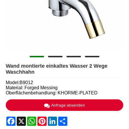
Wand montierte einkaltes Wasser 2 Wege
Waschhahn
Model:B9012
Material: Forged Messing
Oberflächenbehandlung: KHORME-PLATED
Anfrage absenden
Facebook
X
WhatsApp
Pinterest
LinkedIn
Share