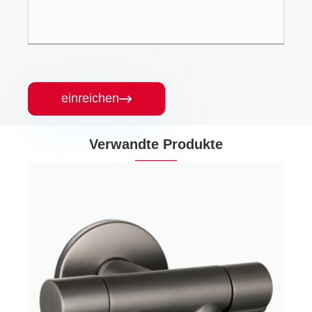
einreichen

Verwandte Produkte
Dual Control Zweiwege Messing
Duschkugelwinkelventil
Mehr sehen >>