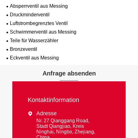
Absperrventil aus Messing
Druckminderventil
Luftstrombegrenztes Ventil
Schwimmerventil aus Messing
Teile für Wasserzähler
Bronzeventil
Eckventil aus Messing
Anfrage absenden
Kontaktinformation
Adresse

Nr. 27 Qianggang Road,
Stadt Qiangjiao, Kreis
Ninghai, Ningbo, Zhejiang,
China