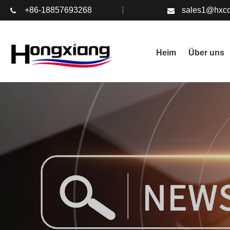
+86-18857693268
sales1@hxco
Heim
Über uns