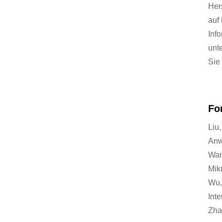
Her
auf
Inf
unt
Sie 
Fo
Liu
Anw
Wan
Mik
Wu,
Int
Zha