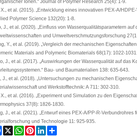
rganischer Ionen.“ Journal of Polymer Research 25(4): 1-9.
, X., et al. (2015). „Entwicklung eines innovativen PEX-A/HD
lied Polymer Science 132(20): 1-8.
, J., et al. (2020). „Einfluss von Wasserqualitätsparametern au
eltwissenschaften und Umweltverschmutzungsforschung 27(1
g, Y., et al. (2019). „Vergleich der mechanischen Eigenschafte
ymeric Materials and Polymeric Biomaterials 68(17): 1022-1031
o, J., et al. (2017). „Auswirkungen der Wasserqualität auf das
rleitungssystemen.“ Bau- und Baumaterialien 138: 635-643.
, J., et al. (2018). „Untersuchungen zu mechanischen Eigensch
erialwissenschaft und Werkstofftechnik: A 711: 302-310.
, X., et al. (2016). „Experiment und Simulation zu den Eigensc
rmophysics 37(8): 1826-1830.
g, J., et al. (2021). „Entwurf eines PEX-A/PP-R-Verbundrohres 
erialforschung und Technologie 11: 925-935.
Facebook
X
WhatsApp
Pinterest
LinkedIn
Share