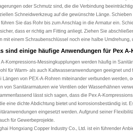
agerungen oder Schmutz sind, die die Verbindung beeinträcht
ziellen Schneidwerkzeug auf die gewünschte Länge. Schieben 
 führen Sie das Rohr bis zum Anschlag in die Armatur ein. Sch
 sicher, dass er richtig am Fitting anliegt. Ziehen Sie abschlie
n mit einem Schraubenschlüssel noch eine halbe Umdrehung, um
s sind einige häufige Anwendungen für Pex 
 A-Kompressions-Messingkupplungen werden häufig in Sanitär
ohl für Warm- als auch Kaltwasseranwendungen geeignet und fu
i Längen von PEX-A-Rohren miteinander verbunden werden, o
en von Sanitärarmaturen wie Ventilen oder Wasserhähnen verw
ammenfassend lässt sich sagen, dass die Pex A-Kompressions-
 die eine dichte Abdichtung bietet und korrosionsbeständig ist. E
itäranwendungen eingesetzt werden. Aufgrund seiner Flexibilität
 auch für Gewerbeprojekte.
ghai Hongxiang Copper Industry Co., Ltd. ist ein führender Anbi