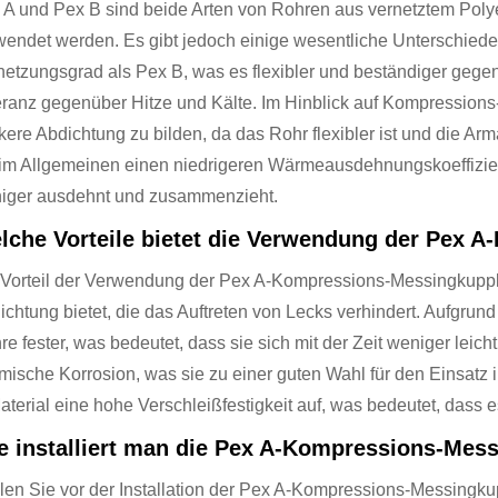
 A und Pex B sind beide Arten von Rohren aus vernetztem Poly
wendet werden. Es gibt jedoch einige wesentliche Unterschied
netzungsgrad als Pex B, was es flexibler und beständiger gege
eranz gegenüber Hitze und Kälte. Im Hinblick auf Kompression
kere Abdichtung zu bilden, da das Rohr flexibler ist und die Arm
 im Allgemeinen einen niedrigeren Wärmeausdehnungskoeffizie
iger ausdehnt und zusammenzieht.
lche Vorteile bietet die Verwendung der Pex
 Vorteil der Verwendung der Pex A-Kompressions-Messingkupplun
chtung bietet, die das Auftreten von Lecks verhindert. Aufgrund 
re fester, was bedeutet, dass sie sich mit der Zeit weniger leic
mische Korrosion, was sie zu einer guten Wahl für den Einsat
aterial eine hohe Verschleißfestigkeit auf, was bedeutet, dass 
e installiert man die Pex A-Kompressions-Mess
llen Sie vor der Installation der Pex A-Kompressions-Messingku