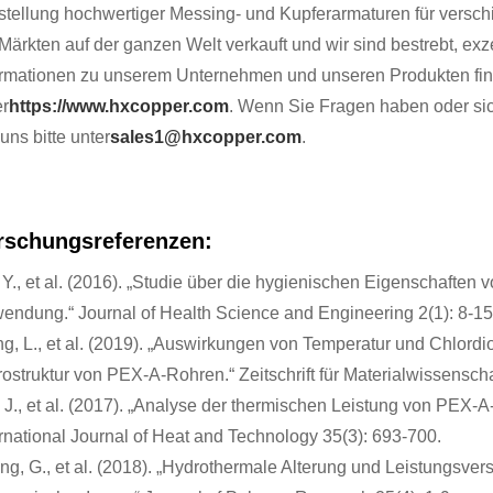
stellung hochwertiger Messing- und Kupferarmaturen für versc
 Märkten auf der ganzen Welt verkauft und wir sind bestrebt, ex
ormationen zu unserem Unternehmen und unseren Produkten fin
er
https://www.hxcopper.com
. Wenn Sie Fragen haben oder sic
uns bitte unter
sales1@hxcopper.com
.
rschungsreferenzen:
, Y., et al. (2016). „Studie über die hygienischen Eigenschafte
endung.“ Journal of Health Science and Engineering 2(1): 8-15
g, L., et al. (2019). „Auswirkungen von Temperatur und Chlord
rostruktur von PEX-A-Rohren.“ Zeitschrift für Materialwissenscha
 J., et al. (2017). „Analyse der thermischen Leistung von PEX-
ernational Journal of Heat and Technology 35(3): 693-700.
ng, G., et al. (2018). „Hydrothermale Alterung und Leistungs