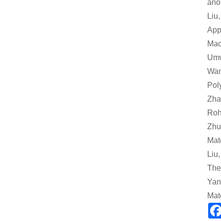
ano
Liu
App
Mao
Umw
Wan
Pol
Zha
Roh
Zhu
Mat
Liu
The
Yan
Mat