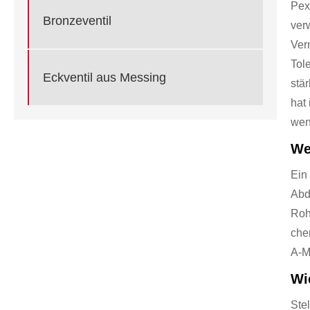
Pex
Bronzeventil
ver
Ver
Tol
Eckventil aus Messing
stär
hat
wen
We
Ein
Abdi
Roh
che
A-M
Wi
Ste