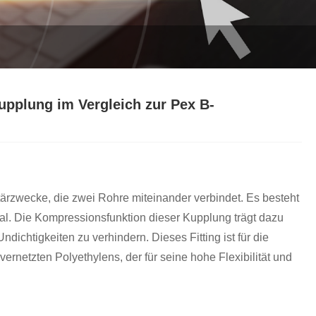
Italiano
Polski
Svenska
Dansk
pplung im Vergleich zur Pex B-
हिन्दी
Türkçe
český
itärzwecke, die zwei Rohre miteinander verbindet. Es besteht
al. Die Kompressionsfunktion dieser Kupplung trägt dazu
ελληνικά
ichtigkeiten zu verhindern. Dieses Fitting ist für die
Latine
rnetzten Polyethylens, der für seine hohe Flexibilität und
Қазақша