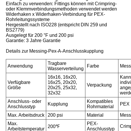
Einfach zu verwenden: Fittings können mit Crimpring-
oder Klemmverbindungsmethoden verwendet werden
Widerhaken x Widerhaken-Verbindung für PEX-
Rohrleitungssysteme
Hergestellt nach ISO228 (entspricht DIN 259 und
BS2779)
Ausgelegt für 200 °F und 200 psi
Garantie: 3 Jahre Garantie
Details zur Messing-Pex-A-Anschlusskupplung
Tragbare
Anwendung
Farbe
Mess
Wasserverteilung
16x16, 16x20,
Kann
Verfügbare
16x25, 20x20,
indiv
Verpackung
Größe
20x25, 25x32,
ange
32x32
werd
Anschluss- oder
Kompatibles
Kupplung
PEX
Anschlusstyp
Rohrmaterial
Max. Arbeitsdruck
200 psi
Material
Mess
Max.
PEX-
Crim
200℉
Arbeitstemperatur
Anschlusstyp