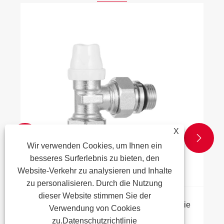
X


Wir verwenden Cookies, um Ihnen ein
besseres Surferlebnis zu bieten, den
Website-Verkehr zu analysieren und Inhalte
zu personalisieren. Durch die Nutzung
dieser Website stimmen Sie der
Warum ist ein Absperrventil aus Messing die
Verwendung von Cookies
bevorzugte Wahl für moderne
zu.
Datenschutzrichtlinie