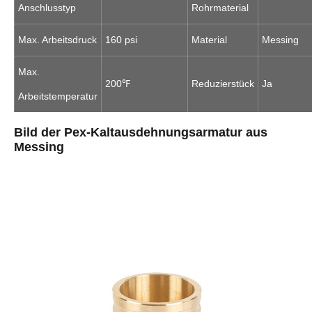
Anschlusstyp
Rohrmaterial
Max. Arbeitsdruck
160 psi
Material
Messing
Max.
200℉
Reduzierstück
Ja
Arbeitstemperatur
Bild der Pex-Kaltausdehnungsarmatur aus
Messing