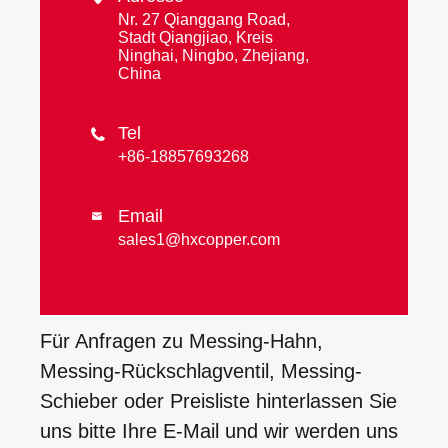
Nr. 27 Qianggang Road,
Stadt Qiangjiao, Kreis
Ninghai, Ningbo, Zhejiang,
China
Tel

+86-18857693268
Email

sales1@hxcopper.com
Für Anfragen zu Messing-Hahn,
Messing-Rückschlagventil, Messing-
Schieber oder Preisliste hinterlassen Sie
uns bitte Ihre E-Mail und wir werden uns