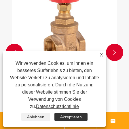


X
Wir verwenden Cookies, um Ihnen ein
besseres Surferlebnis zu bieten, den
Website-Verkehr zu analysieren und Inhalte
zu personalisieren. Durch die Nutzung
Was sind die Industriestandards für
dieser Website stimmen Sie der
Bronzeventile?
Verwendung von Cookies
zu.
Datenschutzrichtlinie
Mehr sehen >>
Ablehnen
Akzeptieren



