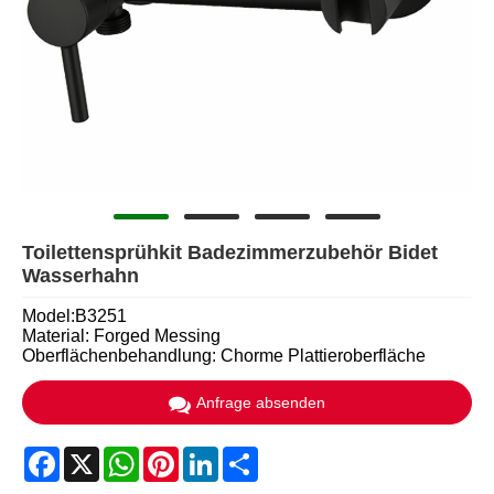
Toilettensprühkit Badezimmerzubehör Bidet
Wasserhahn
Model:B3251
Material: Forged Messing
Oberflächenbehandlung: Chorme Plattieroberfläche
Anfrage absenden
Facebook
X
WhatsApp
Pinterest
LinkedIn
Share