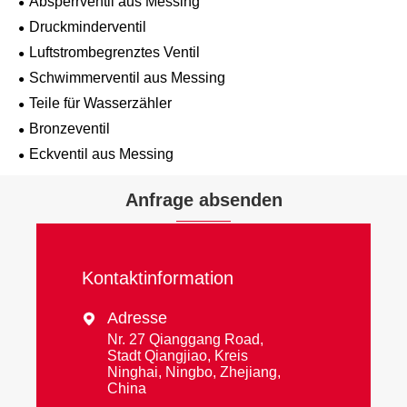
Absperrventil aus Messing
Druckminderventil
Luftstrombegrenztes Ventil
Schwimmerventil aus Messing
Teile für Wasserzähler
Bronzeventil
Eckventil aus Messing
Anfrage absenden
Kontaktinformation
Adresse

Nr. 27 Qianggang Road,
Stadt Qiangjiao, Kreis
Ninghai, Ningbo, Zhejiang,
China