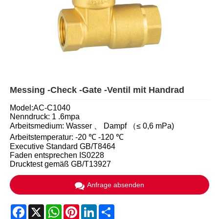
Messing -Check -Gate -Ventil mit Handrad
Model:AC-C1040
Nenndruck: 1 .6mpa
Arbeitsmedium: Wasser 、 Dampf （≤ 0,6 mPa)
Arbeitstemperatur: -20 ℃ -120 ℃
Executive Standard GB/T8464
Faden entsprechen IS0228
Drucktest gemäß GB/T13927
Anfrage absenden
Facebook
X
WhatsApp
Pinterest
LinkedIn
Share